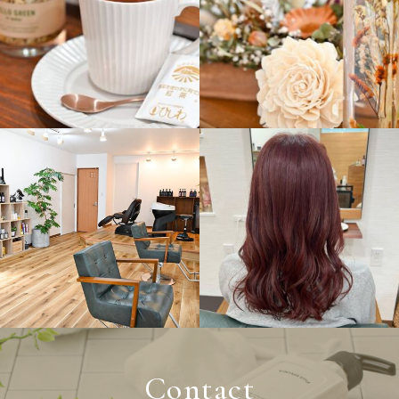
9月 26
9月 26
ikekeokeke103
ikekeokeke103
9月 25
9月 5
Contact