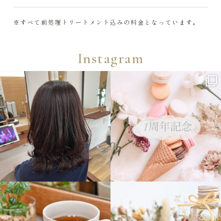
※すべて前処理トリートメント込みの料金となっています。
Instagram
ikekeokeke103
ikekeokeke103
6月 9
10月 1
ikekeokeke103
ikekeokeke103